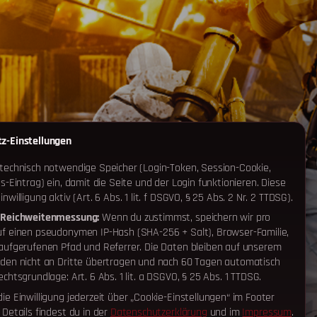
z-Einstellungen
 technisch notwendige Speicher (Login-Token, Session-Cookie,
gs-Eintrag) ein, damit die Seite und der Login funktionieren. Diese
nwilligung aktiv (Art. 6 Abs. 1 lit. f DSGVO, § 25 Abs. 2 Nr. 2 TTDSG).
 Reichweitenmessung:
Wenn du zustimmst, speichern wir pro
uf einen pseudonymen IP-Hash (SHA-256 + Salt), Browser-Familie,
 aufgerufenen Pfad und Referrer. Die Daten bleiben auf unserem
rden nicht an Dritte übertragen und nach 60 Tagen automatisch
echtsgrundlage: Art. 6 Abs. 1 lit. a DSGVO, § 25 Abs. 1 TTDSG.
ie Einwilligung jederzeit über „Cookie-Einstellungen“ im Footer
 Details findest du in der
Datenschutzerklärung
und im
Impressum
.