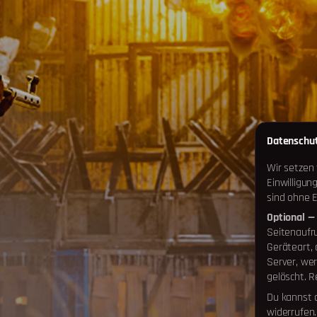
Datenschut
Wir setzen
Einwilligun
sind ohne Ei
Optional —
Seitenaufr
Geräteart,
Server, we
gelöscht. R
Du kannst d
widerrufen.