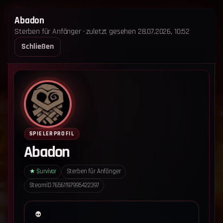
STERBEN FÜR ANFÄNGER
Abadon
Sterben für Anfänger · zuletzt gesehen 28.07.2026, 10:52
STARTSEITE
LEADERBOARD
SHOP
TEAM
Schließen
ANKÜNDIGUNGEN
REGELN
REGELN TRIO
SUPPORT
LOGIN
‹ Zurück zum Leaderboard
Impressum
Datenschutz
SPIELERPROFIL
Cookie-Einstellungen
Abadon
Sterben für Anfänger - Alle Rechte vorbehalten.
★
Survivor
Sterben für Anfänger
SteamID
76561197995422397
Datenschutz-Einstellungen