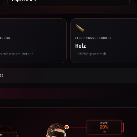
TERIAL
LIEBLINGSRESSOURCE
Holz
s mit diesem Material
1.195.252 gesammelt
Datenschut
Wir setzen
ED
Einwilligun
sind ohne Ei
Optional —
Seitenaufr
Geräteart,
Server, we
gelöscht. R
KOPF
20
%
Du kannst d
116
widerrufen.
RM