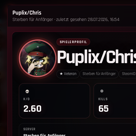
STARTSEITE
STERBEN FÜR ANFÄNGER
Puplix/Chris
Sterben für Anfänger · zuletzt gesehen 28.07.2026, 16:54
‹ Zurück zum Leaderboard
Impressum
Datenschutz
Cookie-Einstellungen
SPIELERPROFIL
Puplix/Chri
Sterben für Anfänger - Alle Rechte vorbehalten.
★
Veteran
Sterben für Anfänger
SteamI
🔴
K/D
KILLS
2.60
65
SERVER
Sterben für Anfänger