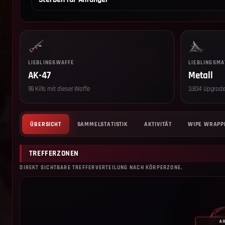
LIEBLINGSWAFFE
LIEBLINGSMA
AK-47
Metall
99 Kills mit dieser Waffe
3.834 Upgrade
ÜBERSICHT
SAMMELSTATISTIK
AKTIVITÄT
WIPE WRAPP
TREFFERZONEN
DIREKT SICHTBARE TREFFERVERTEILUNG NACH KÖRPERZONE.
A