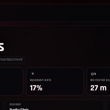
LEADERBOARD
SHOP
TEAM
ANKÜNDIGUNGEN
REGELN
s
D
76561198021174497
🎯
HEADSHOT-RATE
WEITESTER KI
17%
27 m
DISCORD
Puplix/Chris