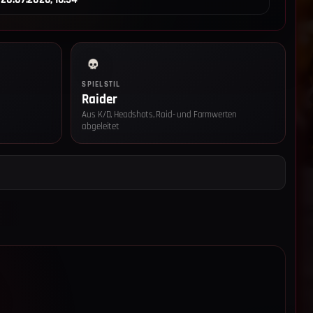
SPIELSTIL
Raider
Aus K/D, Headshots, Raid- und Farmwerten
abgeleitet
z-Einstellungen
 technisch notwendige Speicher (Login-Token, Session-Cookie,
gs-Eintrag) ein, damit die Seite und der Login funktionieren. Diese
nwilligung aktiv (Art. 6 Abs. 1 lit. f DSGVO, § 25 Abs. 2 Nr. 2 TTDSG).
 Reichweitenmessung:
Wenn du zustimmst, speichern wir pro
uf einen pseudonymen IP-Hash (SHA-256 + Salt), Browser-Familie,
 aufgerufenen Pfad und Referrer. Die Daten bleiben auf unserem
rden nicht an Dritte übertragen und nach 60 Tagen automatisch
echtsgrundlage: Art. 6 Abs. 1 lit. a DSGVO, § 25 Abs. 1 TTDSG.
ie Einwilligung jederzeit über „Cookie-Einstellungen“ im Footer
 Details findest du in der
Datenschutzerklärung
und im
Impressum
.