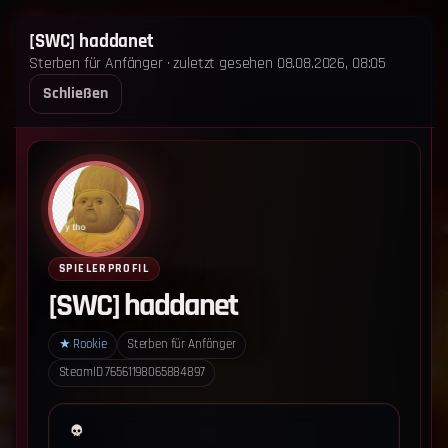
STERBEN FÜR ANFÄNGER
[SWC] haddanet
Sterben für Anfänger · zuletzt gesehen 08.08.2026, 08:05
STARTSEITE
LEADERBOARD
SHOP
TEAM
Schließen
ANKÜNDIGUNGEN
REGELN
REGELN TRIO
SUPPORT
LOGIN
‹ Zurück zum Leaderboard
Impressum
Datenschutz
SPIELERPROFIL
Cookie-Einstellungen
[SWC] haddanet
Sterben für Anfänger - Alle Rechte vorbehalten.
★
Rookie
Sterben für Anfänger
SteamID
76561198065884897
Datenschutz-Einstellungen