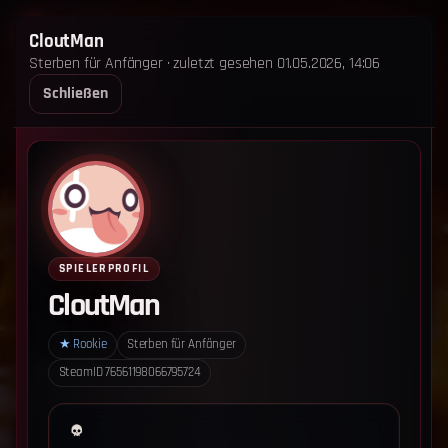
STERBEN FÜR ANFÄNGER
CloutMan
Sterben für Anfänger · zuletzt gesehen 01.05.2026, 14:06
STARTSEITE
LEADERBOARD
SHOP
TEAM
Schließen
ANKÜNDIGUNGEN
REGELN
REGELN TRIO
SUPPORT
LOGIN
‹ Zurück zum Leaderboard
Impressum
Datenschutz
SPIELERPROFIL
Cookie-Einstellungen
CloutMan
Sterben für Anfänger - Alle Rechte vorbehalten.
★
Rookie
Sterben für Anfänger
SteamID
76561198066795724
Datenschutz-Einstellungen