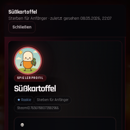
STERBEN FÜR ANFÄNGER
Süßkartoffel
Sterben für Anfänger · zuletzt gesehen 08.05.2026, 22:07
STARTSEITE
LEADERBOARD
SHOP
TEAM
Schließen
ANKÜNDIGUNGEN
REGELN
REGELN TRIO
SUPPORT
LOGIN
‹ Zurück zum Leaderboard
Impressum
Datenschutz
SPIELERPROFIL
Cookie-Einstellungen
Süßkartoffel
Sterben für Anfänger - Alle Rechte vorbehalten.
★
Rookie
Sterben für Anfänger
SteamID
76561198073582966
Datenschutz-Einstellungen