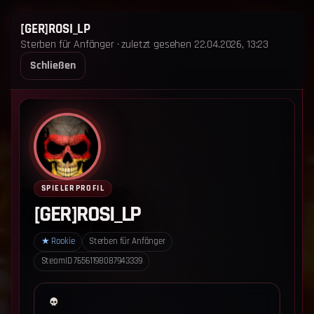
STERBEN FÜR ANFÄNGER
[GER]ROSI_LP
Sterben für Anfänger · zuletzt gesehen 22.04.2026, 13:23
STARTSEITE
LEADERBOARD
SHOP
TEAM
Schließen
ANKÜNDIGUNGEN
REGELN
REGELN TRIO
SUPPORT
LOGIN
‹ Zurück zum Leaderboard
Impressum
Datenschutz
SPIELERPROFIL
Cookie-Einstellungen
[GER]ROSI_LP
Sterben für Anfänger - Alle Rechte vorbehalten.
★
Rookie
Sterben für Anfänger
SteamID
76561198087943339
Datenschutz-Einstellungen