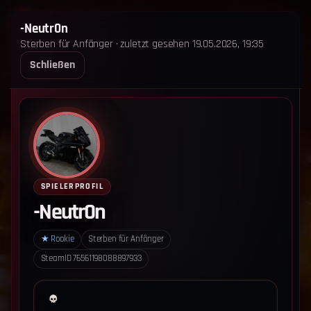
STERBEN FÜR ANFÄNGER
-Neutr0n
Sterben für Anfänger · zuletzt gesehen 19.05.2026, 19:35
STARTSEITE
LEADERBOARD
SHOP
TEAM
Schließen
ANKÜNDIGUNGEN
REGELN
REGELN TRIO
SUPPORT
LOGIN
‹ Zurück zum Leaderboard
Impressum
Datenschutz
SPIELERPROFIL
Cookie-Einstellungen
-Neutr0n
Sterben für Anfänger - Alle Rechte vorbehalten.
★
Rookie
Sterben für Anfänger
SteamID
76561198088897933
Datenschutz-Einstellungen