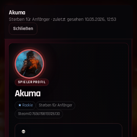
STERBEN FÜR ANFÄNGER
Akuma
Sterben für Anfänger · zuletzt gesehen 10.05.2026, 12:53
STARTSEITE
LEADERBOARD
SHOP
TEAM
Schließen
ANKÜNDIGUNGEN
REGELN
REGELN TRIO
SUPPORT
LOGIN
‹ Zurück zum Leaderboard
Impressum
Datenschutz
SPIELERPROFIL
Cookie-Einstellungen
Akuma
Sterben für Anfänger - Alle Rechte vorbehalten.
★
Rookie
Sterben für Anfänger
SteamID
76561198155126130
Datenschutz-Einstellungen