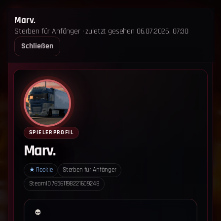
STERBEN FÜR ANFÄNGER
Marv.
Sterben für Anfänger · zuletzt gesehen 06.07.2026, 07:30
STARTSEITE
LEADERBOARD
SHOP
TEAM
Schließen
ANKÜNDIGUNGEN
REGELN
REGELN TRIO
SUPPORT
LOGIN
‹ Zurück zum Leaderboard
Impressum
Datenschutz
SPIELERPROFIL
Cookie-Einstellungen
Marv.
Sterben für Anfänger - Alle Rechte vorbehalten.
★
Rookie
Sterben für Anfänger
SteamID
76561198221609248
Datenschutz-Einstellungen