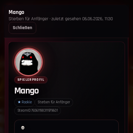
STERBEN FÜR ANFÄNGER
Mango
Sterben für Anfänger · zuletzt gesehen 06.06.2026, 11:30
STARTSEITE
LEADERBOARD
SHOP
TEAM
Schließen
ANKÜNDIGUNGEN
REGELN
REGELN TRIO
SUPPORT
LOGIN
‹ Zurück zum Leaderboard
Impressum
Datenschutz
SPIELERPROFIL
Cookie-Einstellungen
Mango
Sterben für Anfänger - Alle Rechte vorbehalten.
★
Rookie
Sterben für Anfänger
SteamID
76561198311979601
Datenschutz-Einstellungen