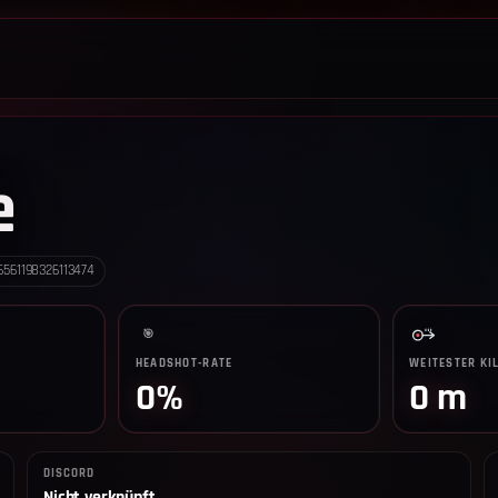
LEADERBOARD
SHOP
TEAM
ANKÜNDIGUNGEN
REGELN
e
6561198326113474
🎯
HEADSHOT-RATE
WEITESTER KI
0%
0 m
DISCORD
Nicht verknüpft