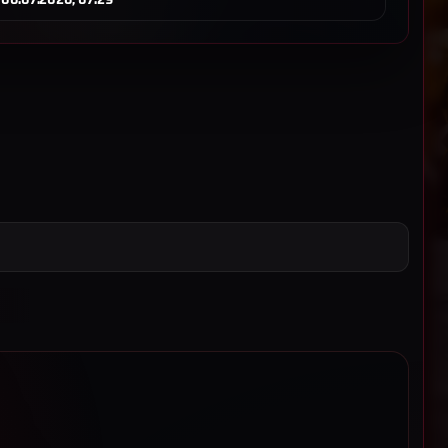
z-Einstellungen
 technisch notwendige Speicher (Login-Token, Session-Cookie,
gs-Eintrag) ein, damit die Seite und der Login funktionieren. Diese
nwilligung aktiv (Art. 6 Abs. 1 lit. f DSGVO, § 25 Abs. 2 Nr. 2 TTDSG).
 Reichweitenmessung:
Wenn du zustimmst, speichern wir pro
uf einen pseudonymen IP-Hash (SHA-256 + Salt), Browser-Familie,
 aufgerufenen Pfad und Referrer. Die Daten bleiben auf unserem
rden nicht an Dritte übertragen und nach 60 Tagen automatisch
echtsgrundlage: Art. 6 Abs. 1 lit. a DSGVO, § 25 Abs. 1 TTDSG.
ie Einwilligung jederzeit über „Cookie-Einstellungen“ im Footer
 Details findest du in der
Datenschutzerklärung
und im
Impressum
.