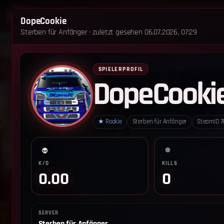
STARTSEITE
STERBEN FÜR ANFÄNGER
DopeCookie
Sterben für Anfänger · zuletzt gesehen 06.07.2026, 07:29
‹ Zurück zum Leaderboard
Impressum
Datenschutz
Cookie-Einstellungen
SPIELERPROFIL
DopeCooki
Sterben für Anfänger - Alle Rechte vorbehalten.
★
Rookie
Sterben für Anfänger
SteamID
7
🔴
K/D
KILLS
0.00
0
SERVER
Sterben für Anfänger