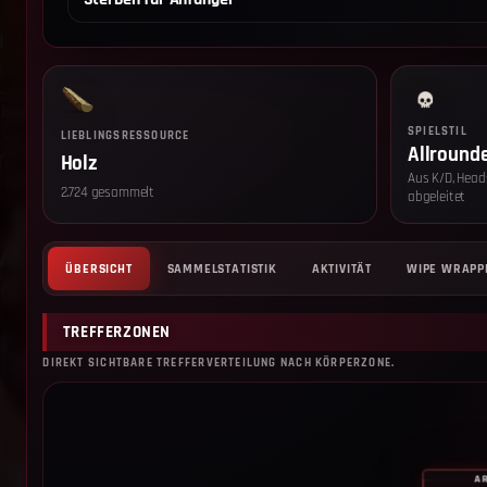
SPIELSTIL
LIEBLINGSRESSOURCE
Allround
Holz
Aus K/D, Head
2.724 gesammelt
abgeleitet
ÜBERSICHT
SAMMELSTATISTIK
AKTIVITÄT
WIPE WRAPP
TREFFERZONEN
DIREKT SICHTBARE TREFFERVERTEILUNG NACH KÖRPERZONE.
A