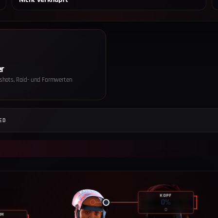
er
shots, Raid- und Farmwerten
Datenschut
Wir setzen
ED
Einwilligun
sind ohne Ei
Optional —
Seitenaufr
Geräteart,
Server, we
gelöscht. R
KOPF
0
%
Du kannst d
0
widerrufen.
RM