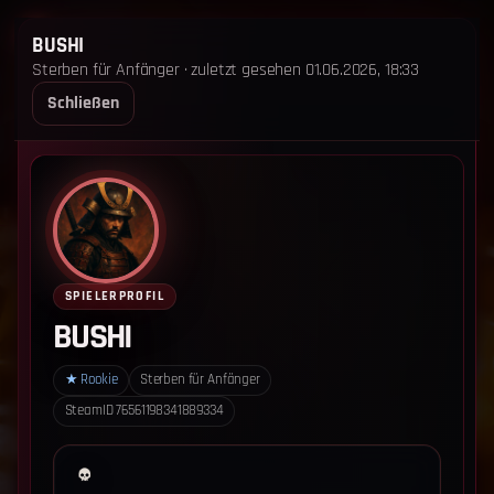
STERBEN FÜR ANFÄNGER
BUSHI
Sterben für Anfänger · zuletzt gesehen 01.06.2026, 18:33
STARTSEITE
LEADERBOARD
SHOP
TEAM
Schließen
ANKÜNDIGUNGEN
REGELN
REGELN TRIO
SUPPORT
LOGIN
‹ Zurück zum Leaderboard
Impressum
Datenschutz
SPIELERPROFIL
Cookie-Einstellungen
BUSHI
Sterben für Anfänger - Alle Rechte vorbehalten.
★
Rookie
Sterben für Anfänger
SteamID
76561198341889334
Datenschutz-Einstellungen