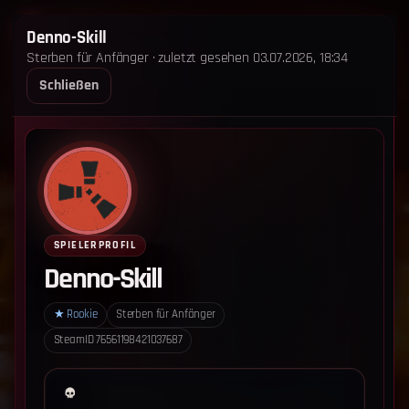
STERBEN FÜR ANFÄNGER
Denno-Skill
Sterben für Anfänger · zuletzt gesehen 03.07.2026, 18:34
STARTSEITE
LEADERBOARD
SHOP
TEAM
Schließen
ANKÜNDIGUNGEN
REGELN
REGELN TRIO
SUPPORT
LOGIN
‹ Zurück zum Leaderboard
Impressum
Datenschutz
SPIELERPROFIL
Cookie-Einstellungen
Denno-Skill
Sterben für Anfänger - Alle Rechte vorbehalten.
★
Rookie
Sterben für Anfänger
SteamID
76561198421037687
Datenschutz-Einstellungen