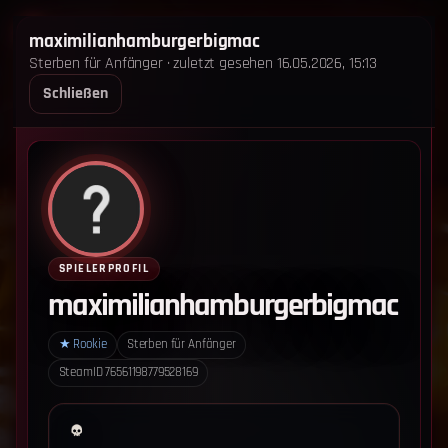
STERBEN FÜR ANFÄNGER
maximilianhamburgerbigmac
Sterben für Anfänger · zuletzt gesehen 16.05.2026, 15:13
STARTSEITE
LEADERBOARD
SHOP
TEAM
Schließen
ANKÜNDIGUNGEN
REGELN
REGELN TRIO
SUPPORT
LOGIN
‹ Zurück zum Leaderboard
Impressum
Datenschutz
SPIELERPROFIL
Cookie-Einstellungen
maximilianhamburgerbigmac
Sterben für Anfänger - Alle Rechte vorbehalten.
★
Rookie
Sterben für Anfänger
SteamID
76561198779528169
Datenschutz-Einstellungen