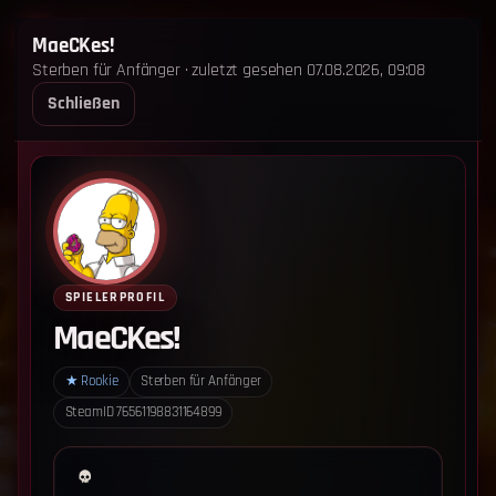
STERBEN FÜR ANFÄNGER
MaeCKes!
Sterben für Anfänger · zuletzt gesehen 07.08.2026, 09:08
STARTSEITE
LEADERBOARD
SHOP
TEAM
Schließen
ANKÜNDIGUNGEN
REGELN
REGELN TRIO
SUPPORT
LOGIN
‹ Zurück zum Leaderboard
Impressum
Datenschutz
SPIELERPROFIL
Cookie-Einstellungen
MaeCKes!
Sterben für Anfänger - Alle Rechte vorbehalten.
★
Rookie
Sterben für Anfänger
SteamID
76561198831164899
Datenschutz-Einstellungen