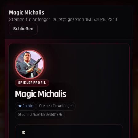
STERBEN FÜR ANFÄNGER
Magic Michalis
Sterben für Anfänger · zuletzt gesehen 16.05.2026, 22:13
STARTSEITE
LEADERBOARD
SHOP
TEAM
Schließen
ANKÜNDIGUNGEN
REGELN
REGELN TRIO
SUPPORT
LOGIN
‹ Zurück zum Leaderboard
Impressum
Datenschutz
SPIELERPROFIL
Cookie-Einstellungen
Magic Michalis
Sterben für Anfänger - Alle Rechte vorbehalten.
★
Rookie
Sterben für Anfänger
SteamID
76561198969801876
Datenschutz-Einstellungen