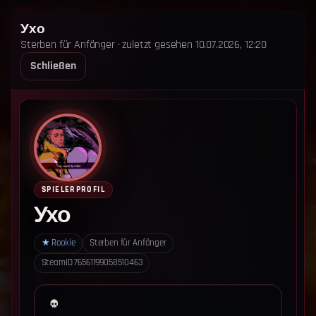
STERBEN FÜR ANFÄNGER
Ухо
Sterben für Anfänger · zuletzt gesehen 10.07.2026, 12:20
STARTSEITE
LEADERBOARD
SHOP
TEAM
Schließen
ANKÜNDIGUNGEN
REGELN
REGELN TRIO
SUPPORT
LOGIN
‹ Zurück zum Leaderboard
Impressum
Datenschutz
SPIELERPROFIL
Cookie-Einstellungen
Ухо
Sterben für Anfänger - Alle Rechte vorbehalten.
★
Rookie
Sterben für Anfänger
SteamID
76561199058510463
Datenschutz-Einstellungen