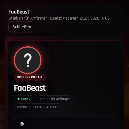
STERBEN FÜR ANFÄNGER
FaaBeast
Sterben für Anfänger · zuletzt gesehen 23.05.2026, 17:05
STARTSEITE
LEADERBOARD
SHOP
TEAM
Schließen
ANKÜNDIGUNGEN
REGELN
REGELN TRIO
SUPPORT
LOGIN
‹ Zurück zum Leaderboard
Impressum
Datenschutz
SPIELERPROFIL
Cookie-Einstellungen
FaaBeast
Sterben für Anfänger - Alle Rechte vorbehalten.
★
Survivor
Sterben für Anfänger
SteamID
76561199084828969
Datenschutz-Einstellungen