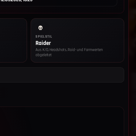
SPIELSTIL
Raider
Aus K/D, Headshots, Raid- und Farmwerten
abgeleitet
z-Einstellungen
 technisch notwendige Speicher (Login-Token, Session-Cookie,
gs-Eintrag) ein, damit die Seite und der Login funktionieren. Diese
nwilligung aktiv (Art. 6 Abs. 1 lit. f DSGVO, § 25 Abs. 2 Nr. 2 TTDSG).
 Reichweitenmessung:
Wenn du zustimmst, speichern wir pro
uf einen pseudonymen IP-Hash (SHA-256 + Salt), Browser-Familie,
 aufgerufenen Pfad und Referrer. Die Daten bleiben auf unserem
rden nicht an Dritte übertragen und nach 60 Tagen automatisch
echtsgrundlage: Art. 6 Abs. 1 lit. a DSGVO, § 25 Abs. 1 TTDSG.
ie Einwilligung jederzeit über „Cookie-Einstellungen“ im Footer
 Details findest du in der
Datenschutzerklärung
und im
Impressum
.