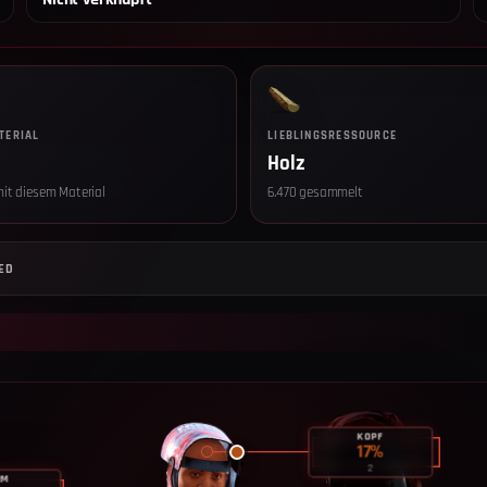
TERIAL
LIEBLINGSRESSOURCE
Holz
it diesem Material
6.470 gesammelt
Datenschut
Wir setzen
ED
Einwilligun
sind ohne Ei
Optional —
Seitenaufr
Geräteart,
Server, we
gelöscht. R
KOPF
17
%
Du kannst d
2
widerrufen.
RM