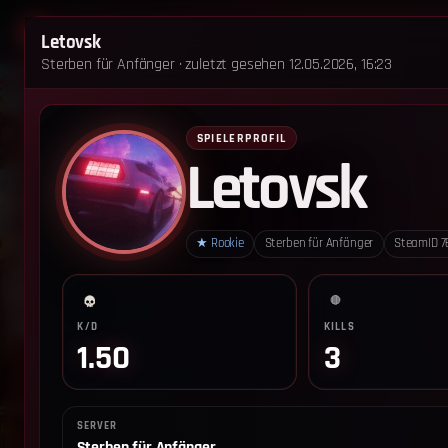
STARTSEITE
STERBEN FÜR ANFÄNGER
Letovsk
Sterben für Anfänger · zuletzt gesehen 12.05.2026, 16:23
‹ Zurück zum Leaderboard
Impressum
Datenschutz
Cookie-Einstellungen
SPIELERPROFIL
Letovsk
Sterben für Anfänger - Alle Rechte vorbehalten.
★
Rookie
Sterben für Anfänger
SteamID
7
🔴
K/D
KILLS
1.50
3
SERVER
Sterben für Anfänger