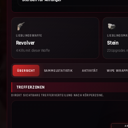
LIEBLINGSWAFFE
LIEBLINGSMA
Revolver
Stein
4 Kills mit dieser Waffe
23 Upgrades m
ÜBERSICHT
SAMMELSTATISTIK
AKTIVITÄT
WIPE WRAPP
TREFFERZONEN
DIREKT SICHTBARE TREFFERVERTEILUNG NACH KÖRPERZONE.
A