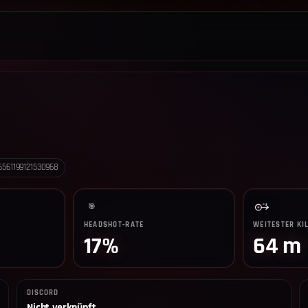
LEADERBOARD
SHOP
TEAM
ANKÜNDIGUNGEN
REGELN
6561199121530968
🎯
HEADSHOT-RATE
WEITESTER KI
17%
64 m
DISCORD
Nicht verknüpft