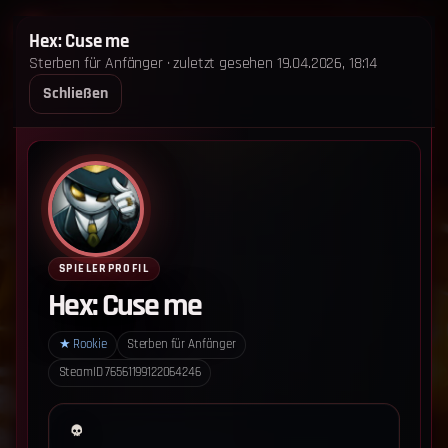
STERBEN FÜR ANFÄNGER
Hex: Cuse me
Sterben für Anfänger · zuletzt gesehen 19.04.2026, 18:14
STARTSEITE
LEADERBOARD
SHOP
TEAM
Schließen
ANKÜNDIGUNGEN
REGELN
REGELN TRIO
SUPPORT
LOGIN
‹ Zurück zum Leaderboard
Impressum
Datenschutz
SPIELERPROFIL
Cookie-Einstellungen
Hex: Cuse me
Sterben für Anfänger - Alle Rechte vorbehalten.
★
Rookie
Sterben für Anfänger
SteamID
76561199122064246
Datenschutz-Einstellungen