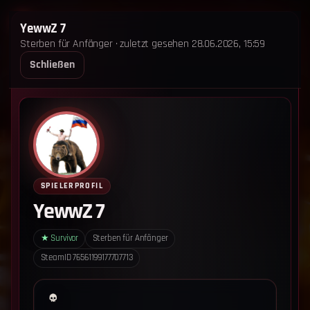
STERBEN FÜR ANFÄNGER
YewwZ 7
Sterben für Anfänger · zuletzt gesehen 28.06.2026, 15:59
STARTSEITE
LEADERBOARD
SHOP
TEAM
Schließen
ANKÜNDIGUNGEN
REGELN
REGELN TRIO
SUPPORT
LOGIN
‹ Zurück zum Leaderboard
Impressum
Datenschutz
SPIELERPROFIL
Cookie-Einstellungen
YewwZ 7
Sterben für Anfänger - Alle Rechte vorbehalten.
★
Survivor
Sterben für Anfänger
SteamID
76561199177707713
Datenschutz-Einstellungen