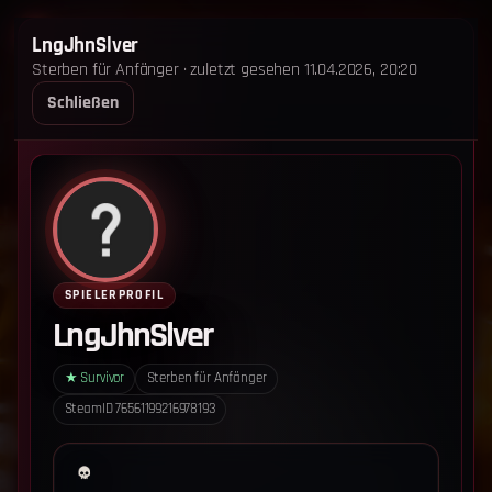
STERBEN FÜR ANFÄNGER
LngJhnSlver
Sterben für Anfänger · zuletzt gesehen 11.04.2026, 20:20
STARTSEITE
LEADERBOARD
SHOP
TEAM
Schließen
ANKÜNDIGUNGEN
REGELN
REGELN TRIO
SUPPORT
LOGIN
‹ Zurück zum Leaderboard
Impressum
Datenschutz
SPIELERPROFIL
Cookie-Einstellungen
LngJhnSlver
Sterben für Anfänger - Alle Rechte vorbehalten.
★
Survivor
Sterben für Anfänger
SteamID
76561199216978193
Datenschutz-Einstellungen