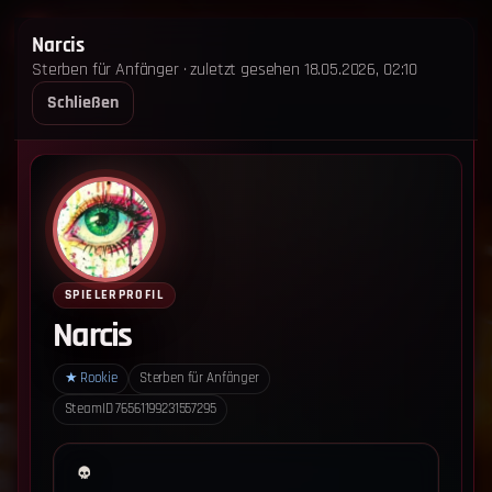
STERBEN FÜR ANFÄNGER
Narcis
Sterben für Anfänger · zuletzt gesehen 18.05.2026, 02:10
STARTSEITE
LEADERBOARD
SHOP
TEAM
Schließen
ANKÜNDIGUNGEN
REGELN
REGELN TRIO
SUPPORT
LOGIN
‹ Zurück zum Leaderboard
Impressum
Datenschutz
SPIELERPROFIL
Cookie-Einstellungen
Narcis
Sterben für Anfänger - Alle Rechte vorbehalten.
★
Rookie
Sterben für Anfänger
SteamID
76561199231557295
Datenschutz-Einstellungen