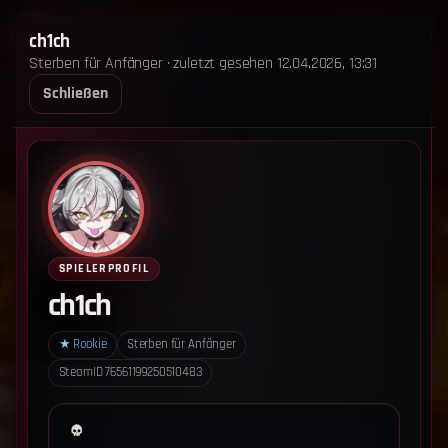
STERBEN FÜR ANFÄNGER
ch1ch
Sterben für Anfänger · zuletzt gesehen 12.04.2026, 13:31
STARTSEITE
LEADERBOARD
SHOP
TEAM
Schließen
ANKÜNDIGUNGEN
REGELN
REGELN TRIO
SUPPORT
LOGIN
‹ Zurück zum Leaderboard
Impressum
Datenschutz
SPIELERPROFIL
Cookie-Einstellungen
ch1ch
Sterben für Anfänger - Alle Rechte vorbehalten.
★
Rookie
Sterben für Anfänger
SteamID
76561199250510483
Datenschutz-Einstellungen