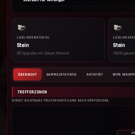
LIEBLINGSMATERIAL
LIEBLINGSRE
Stein
Stein
197 Upgrades mit diesem Material
73.878 gesam
ÜBERSICHT
SAMMELSTATISTIK
AKTIVITÄT
WIPE WRAPP
TREFFERZONEN
DIREKT SICHTBARE TREFFERVERTEILUNG NACH KÖRPERZONE.
A