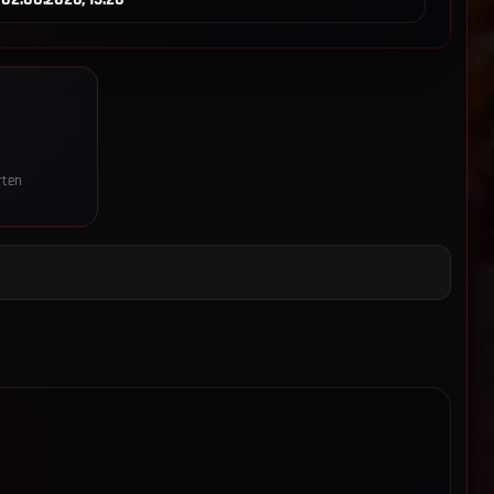
rten
z-Einstellungen
 technisch notwendige Speicher (Login-Token, Session-Cookie,
gs-Eintrag) ein, damit die Seite und der Login funktionieren. Diese
nwilligung aktiv (Art. 6 Abs. 1 lit. f DSGVO, § 25 Abs. 2 Nr. 2 TTDSG).
 Reichweitenmessung:
Wenn du zustimmst, speichern wir pro
uf einen pseudonymen IP-Hash (SHA-256 + Salt), Browser-Familie,
 aufgerufenen Pfad und Referrer. Die Daten bleiben auf unserem
rden nicht an Dritte übertragen und nach 60 Tagen automatisch
echtsgrundlage: Art. 6 Abs. 1 lit. a DSGVO, § 25 Abs. 1 TTDSG.
ie Einwilligung jederzeit über „Cookie-Einstellungen“ im Footer
 Details findest du in der
Datenschutzerklärung
und im
Impressum
.