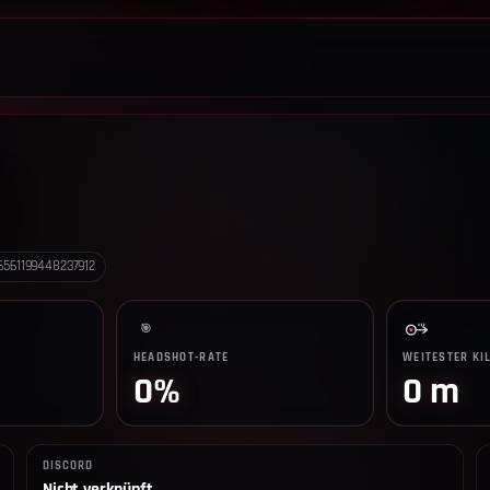
LEADERBOARD
SHOP
TEAM
ANKÜNDIGUNGEN
REGELN
6561199448237912
🎯
HEADSHOT-RATE
WEITESTER KI
0%
0 m
DISCORD
Nicht verknüpft