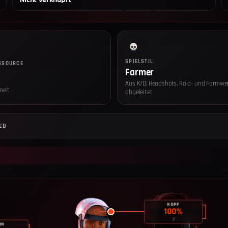
SPIELSTIL
SSOURCE
Farmer
Aus K/D, Headshots, Raid- und Farmwe
melt
abgeleitet
Datenschut
Wir setzen
ED
Einwilligun
sind ohne Ei
Optional —
Seitenaufr
Geräteart,
Server, we
gelöscht. R
KOPF
100
%
Du kannst d
3
widerrufen.
RM