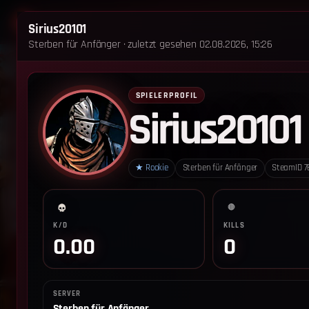
STARTSEITE
STERBEN FÜR ANFÄNGER
Sirius20101
Sterben für Anfänger · zuletzt gesehen 02.08.2026, 15:26
‹ Zurück zum Leaderboard
Impressum
Datenschutz
Cookie-Einstellungen
SPIELERPROFIL
Sirius20101
Sterben für Anfänger - Alle Rechte vorbehalten.
★
Rookie
Sterben für Anfänger
SteamID
7
🔴
K/D
KILLS
0.00
0
SERVER
Sterben für Anfänger