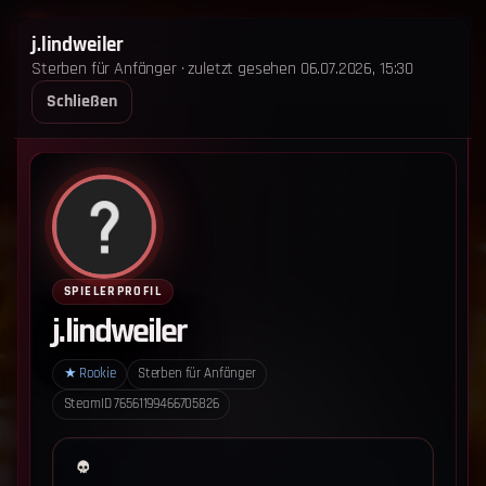
STERBEN FÜR ANFÄNGER
j.lindweiler
Sterben für Anfänger · zuletzt gesehen 06.07.2026, 15:30
STARTSEITE
LEADERBOARD
SHOP
TEAM
Schließen
ANKÜNDIGUNGEN
REGELN
REGELN TRIO
SUPPORT
LOGIN
‹ Zurück zum Leaderboard
Impressum
Datenschutz
SPIELERPROFIL
Cookie-Einstellungen
j.lindweiler
Sterben für Anfänger - Alle Rechte vorbehalten.
★
Rookie
Sterben für Anfänger
SteamID
76561199466705826
Datenschutz-Einstellungen