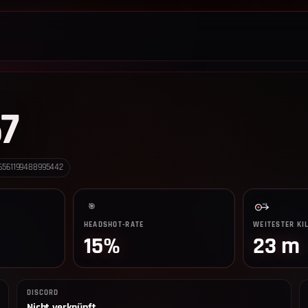
LEADERBOARD
SHOP
TEAM
ANKÜNDIGUNGEN
REGELN
67
6561199488995442
🎯
HEADSHOT-RATE
WEITESTER KI
15%
23 m
DISCORD
Nicht verknüpft