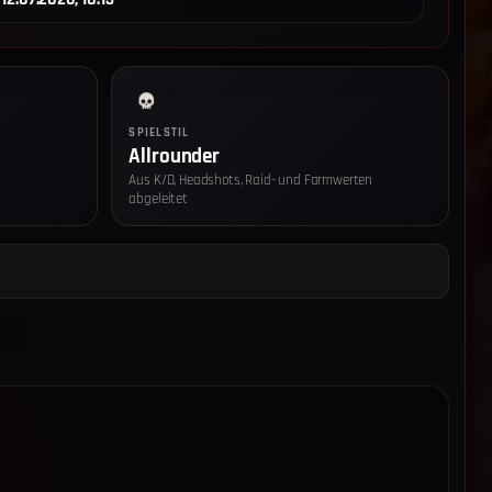
SPIELSTIL
Allrounder
Aus K/D, Headshots, Raid- und Farmwerten
abgeleitet
z-Einstellungen
 technisch notwendige Speicher (Login-Token, Session-Cookie,
gs-Eintrag) ein, damit die Seite und der Login funktionieren. Diese
nwilligung aktiv (Art. 6 Abs. 1 lit. f DSGVO, § 25 Abs. 2 Nr. 2 TTDSG).
 Reichweitenmessung:
Wenn du zustimmst, speichern wir pro
uf einen pseudonymen IP-Hash (SHA-256 + Salt), Browser-Familie,
 aufgerufenen Pfad und Referrer. Die Daten bleiben auf unserem
rden nicht an Dritte übertragen und nach 60 Tagen automatisch
echtsgrundlage: Art. 6 Abs. 1 lit. a DSGVO, § 25 Abs. 1 TTDSG.
ie Einwilligung jederzeit über „Cookie-Einstellungen“ im Footer
 Details findest du in der
Datenschutzerklärung
und im
Impressum
.