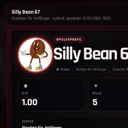
STARTSEITE
STERBEN FÜR ANFÄNGER
Silly Bean 67
Sterben für Anfänger · zuletzt gesehen 12.07.2026, 18:13
‹ Zurück zum Leaderboard
Impressum
Datenschutz
Cookie-Einstellungen
SPIELERPROFIL
Silly Bean 
Sterben für Anfänger - Alle Rechte vorbehalten.
★
Rookie
Sterben für Anfänger
SteamID
7
🔴
K/D
KILLS
1.00
5
SERVER
Sterben für Anfänger