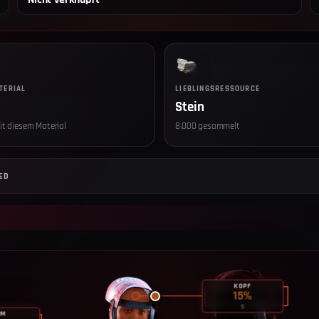
TERIAL
LIEBLINGSRESSOURCE
Stein
it diesem Material
8.000 gesammelt
Datenschut
Wir setzen
ED
Einwilligun
sind ohne Ei
Optional —
Seitenaufr
Geräteart,
Server, we
gelöscht. R
KOPF
15
%
Du kannst d
5
widerrufen.
RM