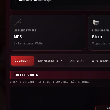
LIEBLINGSWAFFE
LIEBLINGSMA
MP5
Stein
3 Kills mit dieser Waffe
11 Upgrades m
ÜBERSICHT
SAMMELSTATISTIK
AKTIVITÄT
WIPE WRAPP
TREFFERZONEN
DIREKT SICHTBARE TREFFERVERTEILUNG NACH KÖRPERZONE.
A