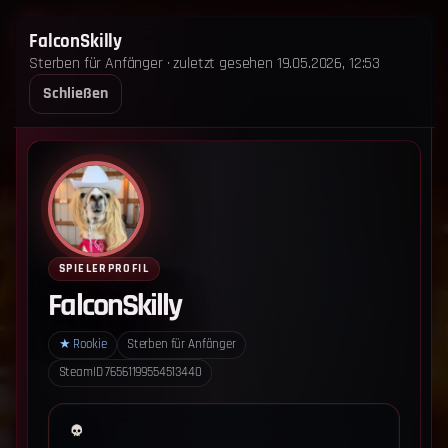
STERBEN FÜR ANFÄNGER
FalconSkilly
Sterben für Anfänger · zuletzt gesehen 19.05.2026, 12:53
STARTSEITE
LEADERBOARD
SHOP
TEAM
Schließen
ANKÜNDIGUNGEN
REGELN
REGELN TRIO
SUPPORT
LOGIN
‹ Zurück zum Leaderboard
Impressum
Datenschutz
SPIELERPROFIL
Cookie-Einstellungen
FalconSkilly
Sterben für Anfänger - Alle Rechte vorbehalten.
★
Rookie
Sterben für Anfänger
SteamID
76561199554513440
Datenschutz-Einstellungen