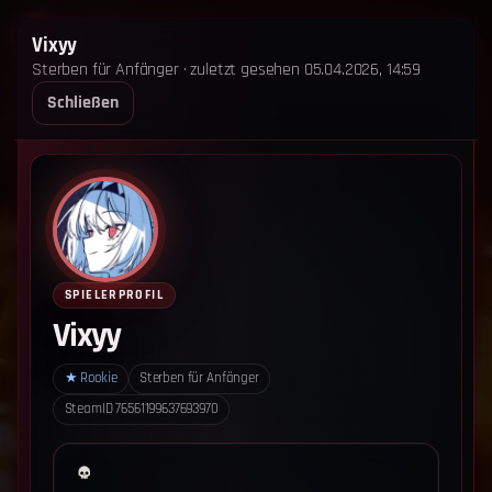
STERBEN FÜR ANFÄNGER
Vixyy
Sterben für Anfänger · zuletzt gesehen 05.04.2026, 14:59
STARTSEITE
LEADERBOARD
SHOP
TEAM
Schließen
ANKÜNDIGUNGEN
REGELN
REGELN TRIO
SUPPORT
LOGIN
‹ Zurück zum Leaderboard
Impressum
Datenschutz
SPIELERPROFIL
Cookie-Einstellungen
Vixyy
Sterben für Anfänger - Alle Rechte vorbehalten.
★
Rookie
Sterben für Anfänger
SteamID
76561199637693970
Datenschutz-Einstellungen