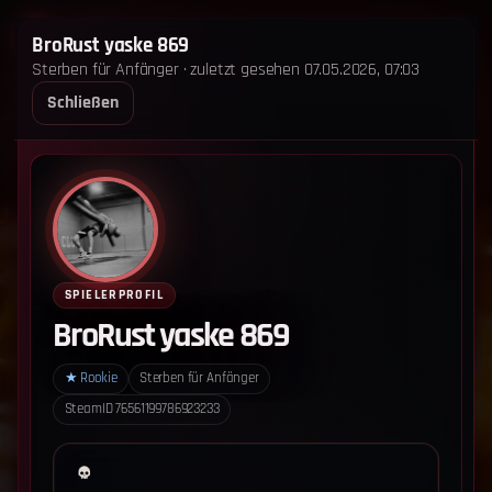
STERBEN FÜR ANFÄNGER
BroRust yaske 869
Sterben für Anfänger · zuletzt gesehen 07.05.2026, 07:03
STARTSEITE
LEADERBOARD
SHOP
TEAM
Schließen
ANKÜNDIGUNGEN
REGELN
REGELN TRIO
SUPPORT
LOGIN
‹ Zurück zum Leaderboard
Impressum
Datenschutz
SPIELERPROFIL
Cookie-Einstellungen
BroRust yaske 869
Sterben für Anfänger - Alle Rechte vorbehalten.
★
Rookie
Sterben für Anfänger
SteamID
76561199786923233
Datenschutz-Einstellungen