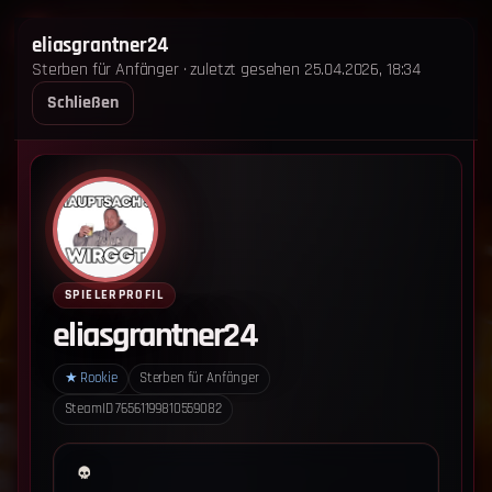
STERBEN FÜR ANFÄNGER
eliasgrantner24
Sterben für Anfänger · zuletzt gesehen 25.04.2026, 18:34
STARTSEITE
LEADERBOARD
SHOP
TEAM
Schließen
ANKÜNDIGUNGEN
REGELN
REGELN TRIO
SUPPORT
LOGIN
‹ Zurück zum Leaderboard
Impressum
Datenschutz
SPIELERPROFIL
Cookie-Einstellungen
eliasgrantner24
Sterben für Anfänger - Alle Rechte vorbehalten.
★
Rookie
Sterben für Anfänger
SteamID
76561199810559082
Datenschutz-Einstellungen