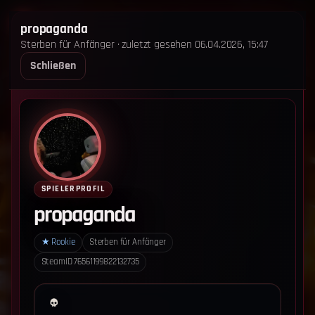
STERBEN FÜR ANFÄNGER
propaganda
Sterben für Anfänger · zuletzt gesehen 06.04.2026, 15:47
STARTSEITE
LEADERBOARD
SHOP
TEAM
Schließen
ANKÜNDIGUNGEN
REGELN
REGELN TRIO
SUPPORT
LOGIN
‹ Zurück zum Leaderboard
Impressum
Datenschutz
SPIELERPROFIL
Cookie-Einstellungen
propaganda
Sterben für Anfänger - Alle Rechte vorbehalten.
★
Rookie
Sterben für Anfänger
SteamID
76561199822132735
Datenschutz-Einstellungen