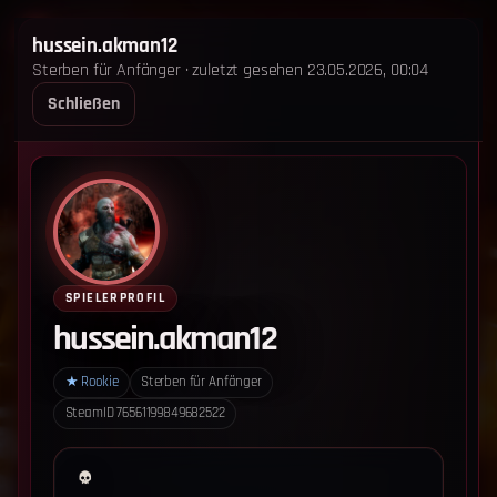
STERBEN FÜR ANFÄNGER
hussein.akman12
Sterben für Anfänger · zuletzt gesehen 23.05.2026, 00:04
STARTSEITE
LEADERBOARD
SHOP
TEAM
Schließen
ANKÜNDIGUNGEN
REGELN
REGELN TRIO
SUPPORT
LOGIN
‹ Zurück zum Leaderboard
Impressum
Datenschutz
SPIELERPROFIL
Cookie-Einstellungen
hussein.akman12
Sterben für Anfänger - Alle Rechte vorbehalten.
★
Rookie
Sterben für Anfänger
SteamID
76561199849682522
Datenschutz-Einstellungen