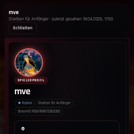
STERBEN FÜR ANFÄNGER
mve
Sterben für Anfänger · zuletzt gesehen 18.04.2026, 17:50
STARTSEITE
LEADERBOARD
SHOP
TEAM
Schließen
ANKÜNDIGUNGEN
REGELN
REGELN TRIO
SUPPORT
LOGIN
‹ Zurück zum Leaderboard
Impressum
Datenschutz
SPIELERPROFIL
Cookie-Einstellungen
mve
Sterben für Anfänger - Alle Rechte vorbehalten.
★
Rookie
Sterben für Anfänger
SteamID
76561199872063355
Datenschutz-Einstellungen